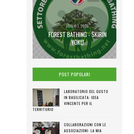
LUGLIO 1, 2025
FOREST BATHING - SKIRIN
2025
 LUNA PIENA
YOKU
POST POPOLARI
LABORATORIO DEL GUSTO
IN BASILICATA: IDEA
VINCENTE PER IL
TERRITORIO
COLLABORAZIONI CON LE
ASSOCIAZIONI: LA MIA