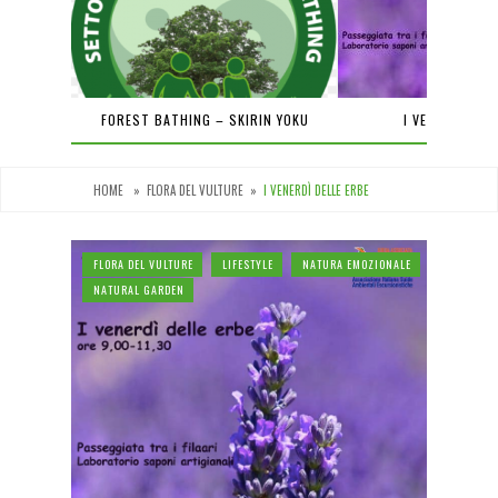
PIENA
FOREST BATHING – SKIRIN YOKU
I VENERDÌ DEL
HOME
»
FLORA DEL VULTURE
»
I VENERDÌ DELLE ERBE
FLORA DEL VULTURE
LIFESTYLE
NATURA EMOZIONALE
NATURAL GARDEN