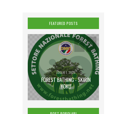
FEATURED POSTS
LUGLIO 1, 2025
FOREST BATHING - SKIRIN
2025
 LUNA PIENA
YOKU
POST POPOLARI