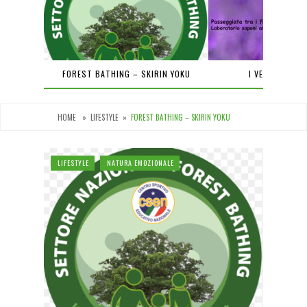
PIENA
FOREST BATHING – SKIRIN YOKU
I VENERDÌ DEL
HOME
»
LIFESTYLE
»
FOREST BATHING – SKIRIN YOKU
LIFESTYLE
NATURA EMOZIONALE