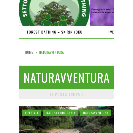
PIENA
FOREST BATHING – SKIRIN YOKU
I VENERDÌ DEL
HOME
»
NATURAVVENTURA
NATURAVVENTURA
17 POSTS TROVATI
LIFESTYLE
NATURA EMOZIONALE
NATURAVVENTURA