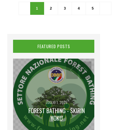
1
2
3
4
5
FEATURED POSTS
LUGLIO 1, 2025
FOREST BATHING - SKIRIN
GI
IENA
YOKU
I VENE