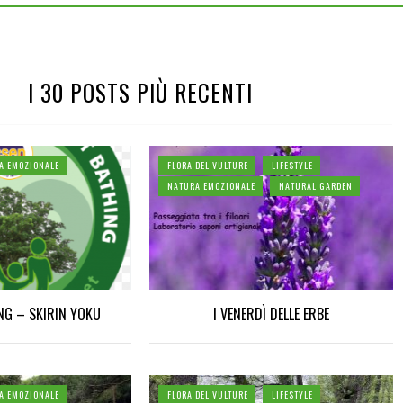
I 30 POSTS PIÙ RECENTI
A EMOZIONALE
FLORA DEL VULTURE
LIFESTYLE
NATURA EMOZIONALE
NATURAL GARDEN
GIUGNO 30, 2025
A SPASSO CON LA LUNA PIE
NG – SKIRIN YOKU
I VENERDÌ DELLE ERBE
A EMOZIONALE
FLORA DEL VULTURE
LIFESTYLE