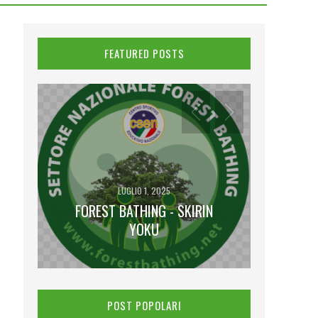
FEATURED POSTS
LUGLIO 1, 2025
FOREST BATHING - SKIRIN
NA
YOKU
I V
POST POPOLARI