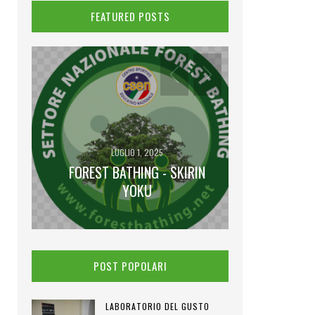
FEATURED POSTS
LUGLIO 1, 2025
FOREST BATHING - SKIRIN
GI
IENA
YOKU
I VENE
POST POPOLARI
LABORATORIO DEL GUSTO