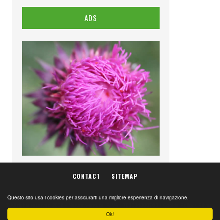
ADS
CONTACT
SITEMAP
Questo sito usa i cookies per assicurarti una migliore esperienza di navigazione.
© All rights reserved 2026 -
Naturavventura
. P.IVA: IT01214800763 •
Cookie Policy
•
Privacy
Policy
Ok!