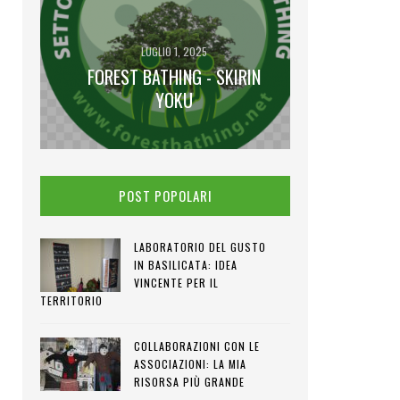
LUGLIO 1, 2025
FOREST BATHING - SKIRIN
GI
IENA
YOKU
I VENE
POST POPOLARI
LABORATORIO DEL GUSTO
IN BASILICATA: IDEA
VINCENTE PER IL
TERRITORIO
COLLABORAZIONI CON LE
ASSOCIAZIONI: LA MIA
RISORSA PIÙ GRANDE