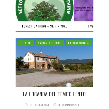
PIENA
FOREST BATHING – SKIRIN YOKU
I VENERDÌ DEL
LIFESTYLE
NATURA EMOZIONALE
NATURAVVENTURA
LA LOCANDA DEL TEMPO LENTO
10 OTTOBRE 2021
NO COMMENTS YET