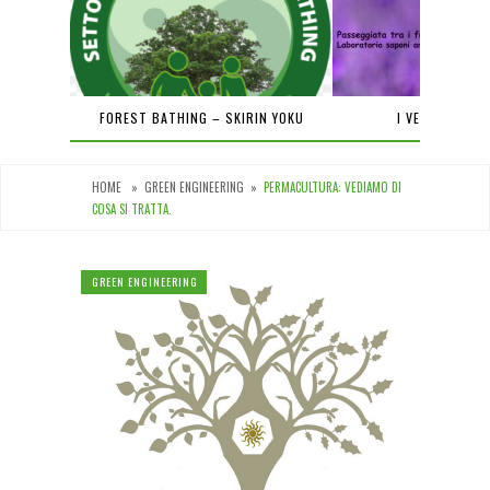
PIENA
FOREST BATHING – SKIRIN YOKU
I VENERDÌ DEL
HOME
»
GREEN ENGINEERING
»
PERMACULTURA: VEDIAMO DI
COSA SI TRATTA.
GREEN ENGINEERING