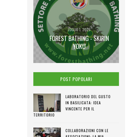
LUGLIO 1, 2025
FOREST BATHING - SKIRIN
2025
 LUNA PIENA
YOKU
POST POPOLARI
LABORATORIO DEL GUSTO
IN BASILICATA: IDEA
VINCENTE PER IL
TERRITORIO
COLLABORAZIONI CON LE
ASSOCIAZIONI: LA MIA