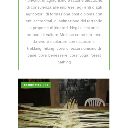
il privato, di agriturismo e fattorie didattiche,
di consulenza alle imprese, agli enti o agli
agricoltori, di formazione post diploma con
enti accreditati, di animazione del territorio
e proposte di itinerari. Negli ultimi anni
propone il Vulture-Melfese come territorio
da vivere esplorare con escursioni,
trekking, hiking, corsi di escursionismo di
base, corsi benessere, corsi yoga, forest
bathing
NATURAVVENTURA