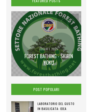
FEATURED POSTS
LUGLIO 1, 2025
FOREST BATHING - SKIRIN
GI
IENA
YOKU
I VENE
POST POPOLARI
LABORATORIO DEL GUSTO
IN BASILICATA: IDEA