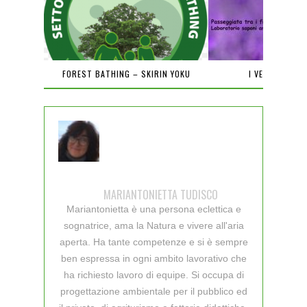
PIENA
FOREST BATHING – SKIRIN YOKU
I VENERDÌ DEL
MARIANTONIETTA TUDISCO
Mariantonietta è una persona eclettica e
sognatrice, ama la Natura e vivere all'aria
aperta. Ha tante competenze e si è sempre
ben espressa in ogni ambito lavorativo che
ha richiesto lavoro di equipe. Si occupa di
progettazione ambientale per il pubblico ed