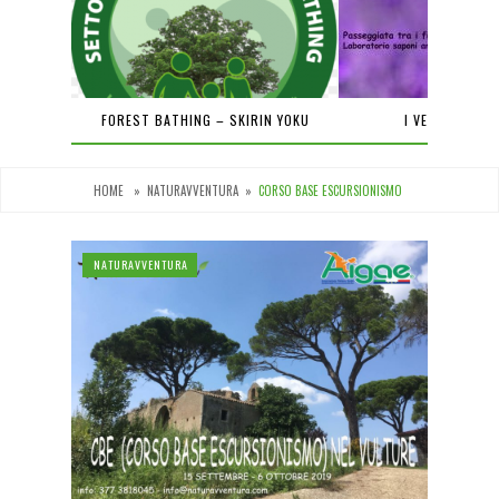
PIENA
FOREST BATHING – SKIRIN YOKU
I VENERDÌ DEL
HOME
»
NATURAVVENTURA
»
CORSO BASE ESCURSIONISMO
NATURAVVENTURA