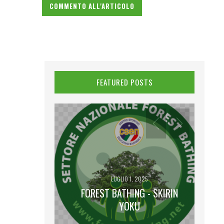
FEATURED POSTS
LUGLIO 1, 2025
FOREST BATHING - SKIRIN
2025
 LUNA PIENA
YOKU