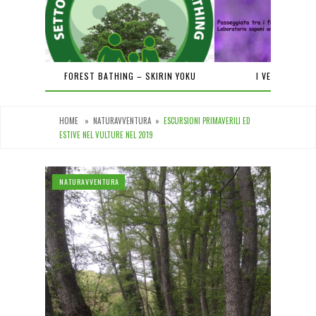
PIENA
FOREST BATHING – SKIRIN YOKU
I VENERDÌ DEL
HOME
»
NATURAVVENTURA
»
ESCURSIONI PRIMAVERILI ED
ESTIVE NEL VULTURE NEL 2019
NATURAVVENTURA