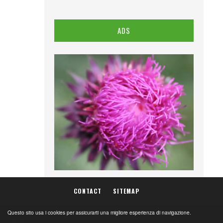
ADS
CONTACT
SITEMAP
Questo sito usa i cookies per assicurarti una migliore esperienza di navigazione.
© All rights reserved 2026 -
Naturavventura
. P.IVA: IT01214800763 •
Cookie Policy
•
Privacy