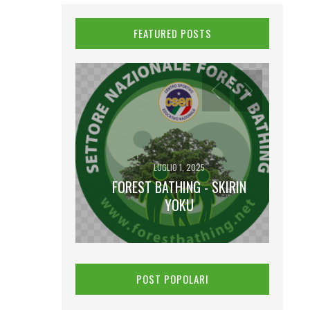
FEATURED POSTS
LUGLIO 1, 2025
FOREST BATHING - SKIRIN
2025
 LUNA PIENA
YOKU
POST POPOLARI