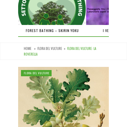
PIENA
FOREST BATHING – SKIRIN YOKU
I VENERDÌ DEL
HOME
»
FLORA DEL VULTURE
»
FLORA DEL VULTURE: LA
ROVERELLA
FLORA DEL VULTURE