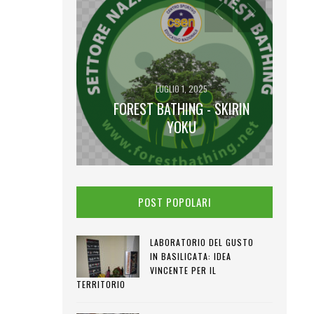
LUGLIO 1, 2025
FOREST BATHING - SKIRIN
2025
 LUNA PIENA
YOKU
POST POPOLARI
LABORATORIO DEL GUSTO
IN BASILICATA: IDEA
VINCENTE PER IL
TERRITORIO