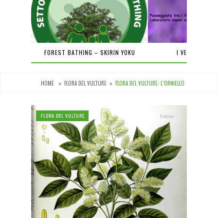
PIENA
FOREST BATHING – SKIRIN YOKU
I VENERDÌ DEL
HOME
»
FLORA DEL VULTURE
»
FLORA DEL VULTURE: L’ORNIELLO
FLORA DEL VULTURE