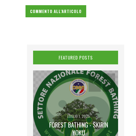
FEATURED POSTS
LUGLIO 1, 2025
FOREST BATHING - SKIRIN
2025
 LUNA PIENA
YOKU