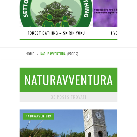
PIENA
FOREST BATHING – SKIRIN YOKU
I VENERDÌ DEL
HOME
»
NATURAVVENTURA
(PAGE 2)
NATURAVVENTURA
33 POSTS TROVATI
NATURAVVENTURA