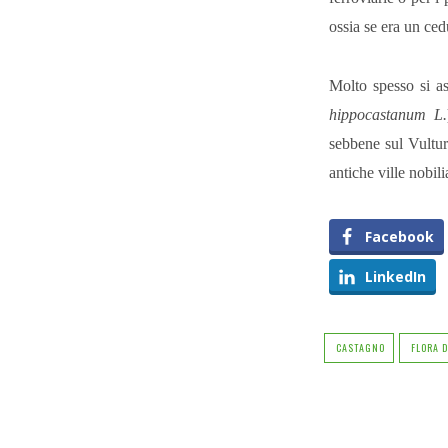
ossia se era un ce
Molto spesso si as
hippocastanum L.
sebbene sul Vulture
antiche ville nobili
Facebook
LinkedIn
CASTAGNO
FLORA 