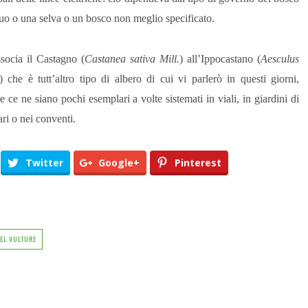
duo o una selva o un bosco non meglio specificato.
socia il Castagno (
Castanea sativa Mill.
) all’Ippocastano (
Aesculus
) che è tutt’altro tipo di albero di cui vi parlerò in questi giorni,
 ce ne siano pochi esemplari a volte sistemati in viali, in giardini di
ari o nei conventi.
Twitter
Google+
Pinterest
DEL VULTURE