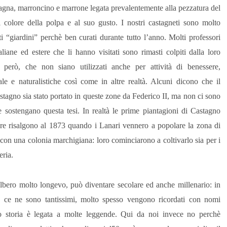
stagna, marroncino e marrone legata prevalentemente alla pezzatura del
l colore della polpa e al suo gusto. I nostri castagneti sono molto
iti “giardini” perchè ben curati durante tutto l’anno. Molti professori
aliane ed estere che li hanno visitati sono rimasti colpiti dalla loro
, però, che non siano utilizzati anche per attività di benessere,
le e naturalistiche così come in altre realtà. Alcuni dicono che il
stagno sia stato portato in queste zone da Federico II, ma non ci sono
e sostengano questa tesi. In realtà le prime piantagioni di Castagno
ure risalgono al 1873 quando i Lanari vennero a popolare la zona di
on una colonia marchigiana: loro cominciarono a coltivarlo sia per i
eria.
lbero molto longevo, può diventare secolare ed anche millenario: in
 ce ne sono tantissimi, molto spesso vengono ricordati con nomi
oro storia è legata a molte leggende. Qui da noi invece no perchè