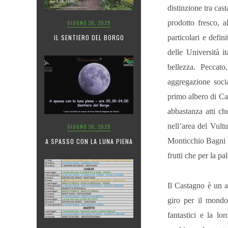
distinzione tra ca
prodotto fresco, a
GIUGNO 30, 2025
IL SENTIERO DEL BORGO
particolari e defin
delle Università it
bellezza. Peccato
aggregazione socia
primo albero di Ca
abbastanza atti ch
nell’area del Vult
GIUGNO 30, 2025
Monticchio Bagni c
A SPASSO CON LA LUNA PIENA
frutti che per la pal
Il Castagno è un a
giro per il mondo
fantastici e la l