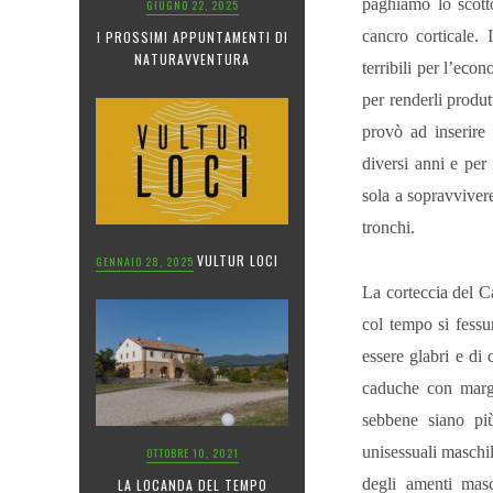
paghiamo lo scott
GIUGNO 22, 2025
cancro corticale. 
I PROSSIMI APPUNTAMENTI DI
NATURAVVENTURA
terribili per l’econ
per renderli produt
provò ad inserire
diversi anni e per 
sola a sopravviver
tronchi.
VULTUR LOCI
GENNAIO 28, 2025
La corteccia del Ca
col tempo si fessu
essere glabri e di
caduche con margi
sebbene siano pi
unisessuali maschil
OTTOBRE 10, 2021
degli amenti masc
LA LOCANDA DEL TEMPO