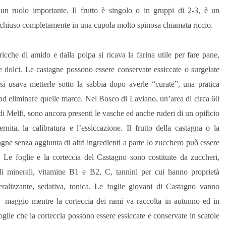
un ruolo importante. Il frutto è singolo o in gruppi di 2-3, è un
cchiuso completamente in una cupola molto spinosa chiamata riccio.
icche di amido e dalla polpa si ricava la farina utile per fare pane,
e dolci. Le castagne possono essere conservate essiccate o surgelate
i usava metterle sotto la sabbia dopo averle “curate”, una pratica
 ad eliminare quelle marce. Nel Bosco di Laviano, un’area di circa 60
io di Melfi, sono ancora presenti le vasche ed anche ruderi di un opificio
ernita, la calibratura e l’essiccazione. Il frutto della castagna o la
gne senza aggiunta di altri ingredienti a parte lo zucchero può essere
i. Le foglie e la corteccia del Castagno sono costituite da zuccheri,
sali minerali, vitamine B1 e B2, C, tannini per cui hanno proprietà
eralizzante, sedativa, tonica. Le foglie giovani di Castagno vanno
 – maggio mentre la corteccia dei rami va raccolta in autunno ed in
oglie che la corteccia possono essere essiccate e conservate in scatole