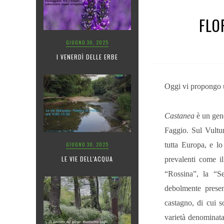
FLO
GIUGNO 30, 2025
I VENERDÌ DELLE ERBE
Oggi vi propongo 
Castanea
è un gene
Faggio. Sul Vultur
GIUGNO 30, 2025
tutta Europa, e lo
LE VIE DELL'ACQUA
prevalenti come i
“Rossina”, la “S
debolmente presen
castagno, di cui s
varietà denominata