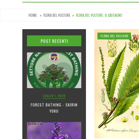
HOME
»
FLORA DEL VULTURE
»
FLORA DEL VULTURE: IL CASTAGNO
FLORA DEL VULTURE
POST RECENTI
LUGLIO 1, 2025
FOREST BATHING - SKIRIN
YOKU