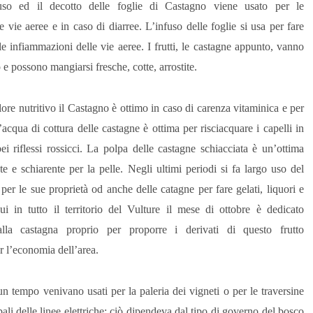
fuso ed il decotto delle foglie di Castagno viene usato per le
 vie aeree e in caso di diarree. L’infuso delle foglie si usa per fare
le infiammazioni delle vie aeree. I frutti, le castagne appunto, vanno
 e possono mangiarsi fresche, cotte, arrostite.
ore nutritivo il Castagno è ottimo in caso di carenza vitaminica e per
. L’acqua di cottura delle castagne è ottima per risciacquare i capelli in
i riflessi rossicci. La polpa delle castagne schiacciata è un’ottima
e e schiarente per la pelle. Negli ultimi periodi si fa largo uso del
per le sue proprietà od anche delle catagne per fare gelati, liquori e
ui in tutto il territorio del Vulture il mese di ottobre è dedicato
alla castagna proprio per proporre i derivati di questo frutto
r l’economia dell’area.
un tempo venivano usati per la paleria dei vigneti o per le traversine
 pali delle linee elettriche: ciò dipendeva dal tipo di governo del bosco