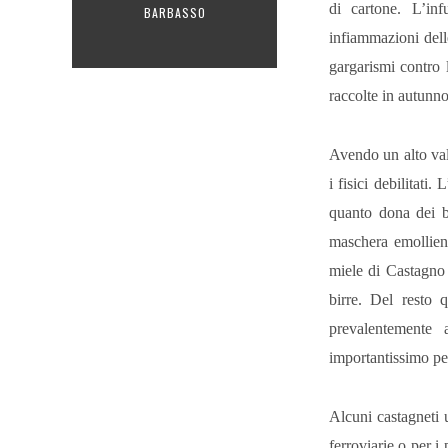
di cartone. L’in
BARBASSO
infiammazioni delle
gargarismi contro 
raccolte in autunno
Avendo un alto val
i fisici debilitati
quanto dona dei be
maschera emollient
miele di Castagno 
birre. Del resto q
prevalentemente 
importantissimo pe
Alcuni castagneti 
ferroviarie o per i