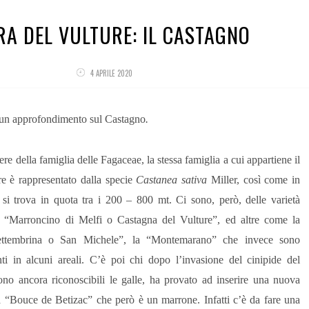
RA DEL VULTURE: IL CASTAGNO
4 APRILE 2020
un approfondimento sul Castagno
.
re della famiglia delle Fagaceae, la stessa famiglia a cui appartiene il
e è rappresentato dalla specie
Castanea sativa
Miller, così come in
 si trova in quota tra i 200 – 800 mt. Ci sono, però, delle varietà
l “Marroncino di Melfi o Castagna del Vulture”, ed altre come la
ettembrina o San Michele”, la “Montemarano” che invece sono
ti in alcuni areali. C’è poi chi dopo l’invasione del cinipide del
ono ancora riconoscibili le galle, ha provato ad inserire una nuova
 “Bouce de Betizac” che però è un marrone. Infatti c’è da fare una