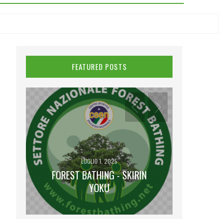
FEATURED POSTS
LUGLIO 1, 2025
FOREST BATHING - SKIRIN
NA
YOKU
I V