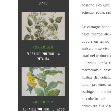
LENTO
possono svolgere 
achenio, edule, ra
Le castagne sono r
pasta, marmellate 
oppure un tempo s
MAGGIO 10, 2020
antica che serviva
FLORA DEL VULTURE: LA
ettari nel territor
VITALBA
utilizzato per la c
marmellata di casta
gustata dai celiac
lipidi, proteine, 
astringente, remin
raccolte in aprile
MAGGIO 10, 2020
primavera. Sia le f
FLORA DEL VULTURE: IL TASSO