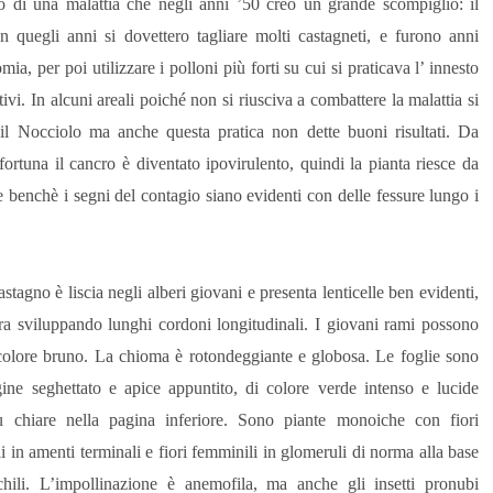
o di una malattia che negli anni ’50 creò un grande scompiglio: il
In quegli anni si dovettero tagliare molti castagneti, e furono anni
omia, per poi utilizzare i polloni più forti su cui si praticava l’ innesto
tivi. In alcuni areali poiché non si riusciva a combattere la malattia si
 il Nocciolo ma anche questa pratica non dette buoni risultati. Da
fortuna il cancro è diventato ipovirulento, quindi la pianta riesce da
e benchè i segni del contagio siano evidenti con delle fessure lungo i
stagno è liscia negli alberi giovani e presenta lenticelle ben evidenti,
ra sviluppando lunghi cordoni longitudinali. I giovani rami possono
 colore bruno. La chioma è rotondeggiante e globosa. Le foglie sono
ne seghettato e apice appuntito, di colore verde intenso e lucide
ù chiare nella pagina inferiore. Sono piante monoiche con fiori
i in amenti terminali e fiori femminili in glomeruli di norma alla base
hili. L’impollinazione è anemofila, ma anche gli insetti pronubi