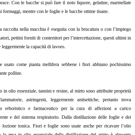
brace. Con le bacche si può fare il noto liquore, gelatine, marmellate
 formaggi, mentre con le foglie e le bacche ottime tisane.
a raccolta nella
macchia
è eseguita con la
brucatura
o con l’impiego
tori, pettini forniti di contenitori per l’intercettazione, questi ultimi in
 leggermente la capacità di lavoro.
re usato come pianta mellifera sebbene i fiori abbiano pochissimo
nte polline.
to in
olio essenziale, tannini
e
resine
, al mirto sono attribuite
proprietà
iammatorie, astringenti,
leggermente
antisettiche
, pertanto trova
 erboristico e farmaceutico per la cura di affezioni a carico
rente e del sistema respiratorio. Dalla
distillazione
delle foglie e dei
na lozione tonica.
Fiori e foglie sono usate anche per ricavare l’olio
e l
a resa in
olio essenziale
della distillazione del mirto è alquanto