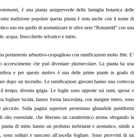
communis,
è una pianta sempreverde della famiglia botanica delle
stra tradizione popolare questa pianta è nota anche con il nome di
ntico uso era quello di aromatizzare le olive nere “Rutunedd” con una
le, acqua, finocchietto selvatico e mirto.
 ha portamento arbustivo-cespuglioso con ramificazioni molto fitte. E’
o accrescimento che può diventare plurisecolare. La pianta ha una
llonifera e per questo motivo è una delle prime piante in grado di
are dopo un incendio. Le ramificazioni giovani hanno una corteccia
 il tempo, diventa grigia. Le foglie sono opposte sui rami, spesse e
na fogliare lucida, hanno forma lanceolata, con margine intero, sono
e picciolo. Sulla pagina superiore presentano ghiandole puntiformi
 di olio essenziale, che liberano un caratteristico aroma sfregando la
lla pianta di mirto hanno un profumo inebriante e aromatico, simile a
e, sono solitari e nascono all’ascella fogliare. Sono provvisti di un