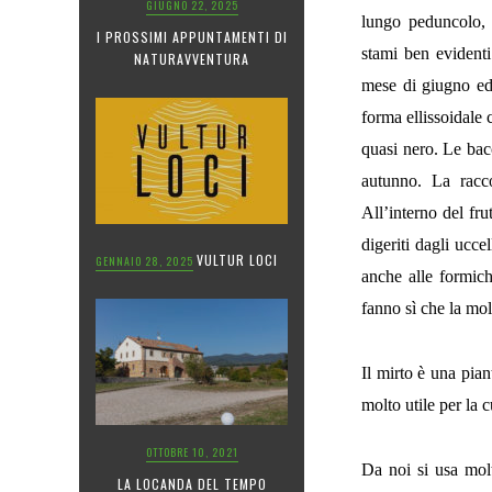
GIUGNO 22, 2025
lungo peduncolo, 
I PROSSIMI APPUNTAMENTI DI
stami ben evidenti
NATURAVVENTURA
mese di giugno ed 
forma ellissoidale
quasi nero. Le bac
autunno. La racc
All’interno del fr
digeriti dagli ucce
VULTUR LOCI
GENNAIO 28, 2025
anche alle formich
fanno sì che la mo
Il mirto è una pia
molto utile per la c
OTTOBRE 10, 2021
Da noi si usa molt
LA LOCANDA DEL TEMPO