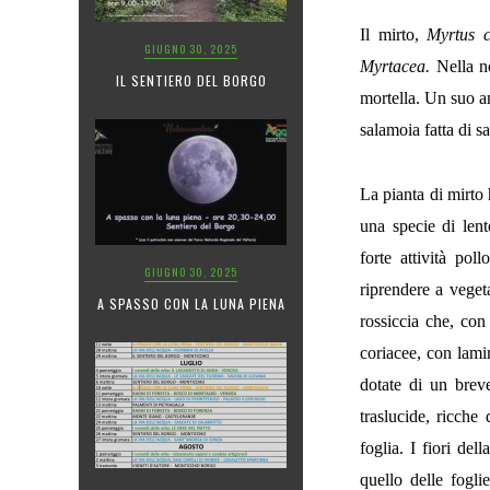
Il mirto,
Myrtus 
GIUGNO 30, 2025
Myrtacea.
Nella no
IL SENTIERO DEL BORGO
mortella. Un suo a
salamoia fatta di sa
La pianta di mirto
una specie di lent
forte attività po
GIUGNO 30, 2025
riprendere a veget
A SPASSO CON LA LUNA PIENA
rossiccia che, con
coriacee, con lami
dotate di un brev
traslucide, ricche
foglia. I fiori de
quello delle fogli