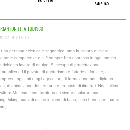
BARBASSO
SAMBUCO
RIANTONIETTA TUDISCO
UALIZZA TUTTI I POSTS
 una persona eclettica e sognatrice, ama la Natura e vivere
. Ha tante competenze e si è sempre ben espressa in ogni ambito
a richiesto lavoro di equipe. Si occupa di progettazione
 pubblico ed il privato, di agriturismo e fattorie didattiche, di
imprese, agli enti o agli agricoltori, di formazione post diploma
ati, di animazione del territorio e proposte di itinerari. Negli ultimi
Vulture-Melfese come territorio da vivere esplorare con
king, hiking, corsi di escursionismo di base, corsi benessere, corsi
hing