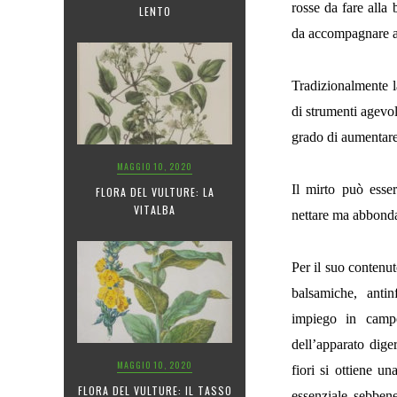
rosse da fare alla 
LENTO
da accompagnare ai
Tradizionalmente l
di strumenti agevola
grado di aumentare
MAGGIO 10, 2020
Il mirto può esse
FLORA DEL VULTURE: LA
VITALBA
nettare ma abbonda
Per il suo contenu
balsamiche, antinf
impiego in campo
dell’apparato dige
MAGGIO 10, 2020
fiori si ottiene u
FLORA DEL VULTURE: IL TASSO
essenziale sebben