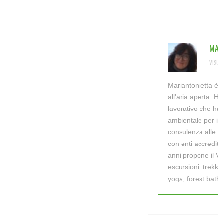
MA
VIS
Mariantonietta è
all'aria aperta
lavorativo che h
ambientale per il
consulenza alle 
con enti accredit
anni propone il 
escursioni, trek
yoga, forest bat