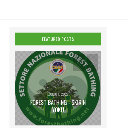
FEATURED POSTS
LUGLIO 1, 2025
FOREST BATHING - SKIRIN
NA
YOKU
I V