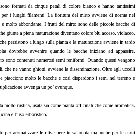
sono formati da cinque petali di colore bianco e hanno tantissimi
 per i lunghi filamenti. La fioritura del mirto avviene di norma nel
è molto abbondante. I frutti del mirto sono delle piccole bacche di
 che giunte a piena maturazione diventano colore blu acceso, violaceo,
che persistono a lungo sulla pianta e la maturazione avviene in tardo
olta dovrebbe avvenire quando le bacche iniziano ad appassire.
utto sono contenuti numerosi semi reniformi. Quando questi vengono
lli, che ne vanno ghiotti, avviene la disseminazione. Oltre agli uccelli
e piacciono molto le bacche e così disperdono i semi nel terreno e
ltiplicazione avvenga un po’ ovunque.
nta molto rustica, usata sia come pianta officinali che come aromatica,
ucina e l’uso erboristico.
o per aromatizzare le olive nere in salamoia ma anche per le carni