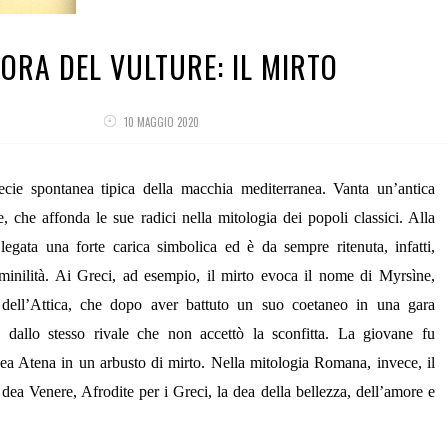
LORA DEL VULTURE: IL MIRTO
10 MAGGIO 2020
ecie spontanea tipica della macchia mediterranea. Vanta un’antica
e, che affonda le sue radici nella mitologia dei popoli classici. Alla
 legata una forte carica simbolica ed è da sempre ritenuta, infatti,
inilità. Ai Greci, ad esempio, il mirto evoca il nome di Myrsìne,
 dell’Attica, che dopo aver battuto un suo coetaneo in una gara
a dallo stesso rivale che non accettò la sconfitta. La giovane fu
dea Atena in un arbusto di mirto. Nella mitologia Romana, invece, il
a dea Venere, Afrodite per i Greci, la dea della bellezza, dell’amore e