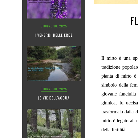
F
GIUGNO 30, 2025
I VENERDÌ DELLE ERBE
Il mirto
è una sp
tradizione popolar
pianta di mirto è
simbolo della femm
GIUGNO 30, 2025
giovane fanciulla
LE VIE DELL'ACQUA
ginnica, fu uccis
trasformata dalla 
mirto è legato all
della fertilità.