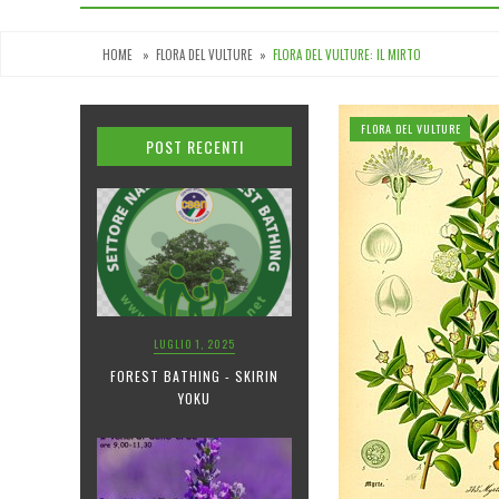
HOME
»
FLORA DEL VULTURE
»
FLORA DEL VULTURE: IL MIRTO
FLORA DEL VULTURE
POST RECENTI
LUGLIO 1, 2025
FOREST BATHING - SKIRIN
YOKU