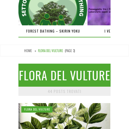
PIENA
FOREST BATHING – SKIRIN YOKU
I VENERDÌ DEL
HOME
»
FLORA DEL VULTURE
(PAGE 3)
FLORA DEL VULTURE
44 POSTS TROVATI
FLORA DEL VULTURE