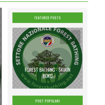
FEATURED POSTS
LUGLIO 1, 2025
FOREST BATHING - SKIRIN
NA
YOKU
I V
POST POPOLARI