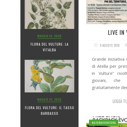
LIVE IN
MAGGIO 10, 2020
FLORA DEL VULTURE: LA
9 AGOSTO 2018
VITALBA
Grande iniziativa
di Atella per pre
in Vulture” rivo
giovani, che 
gratuitamente dei
MAGGIO 10, 2020
LEGGI T
FLORA DEL VULTURE: IL TASSO
BARBASSO
NATURAVVENTURA